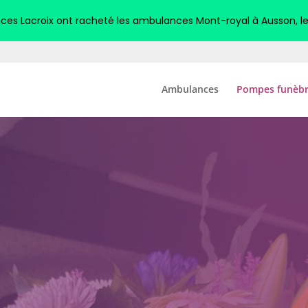
es Lacroix ont racheté les ambulances Mont-royal à Ausson, le 1
Ambulances
Pompes funèbr