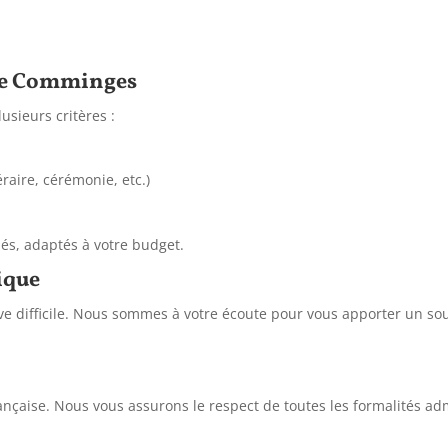
 le Comminges
usieurs critères :
raire,
cérémonie,
etc.
)
lés,
adaptés à votre budget.
ique
 difficile.
Nous sommes à votre écoute pour vous apporter un so
ançaise.
Nous vous assurons le respect de toutes les formalités admi