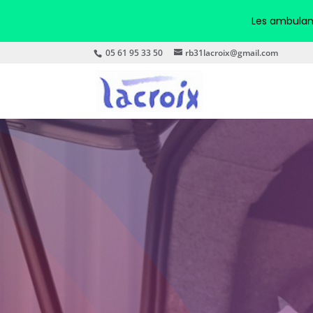
Les ambulanc
05 61 95 33 50
rb31lacroix@gmail.com